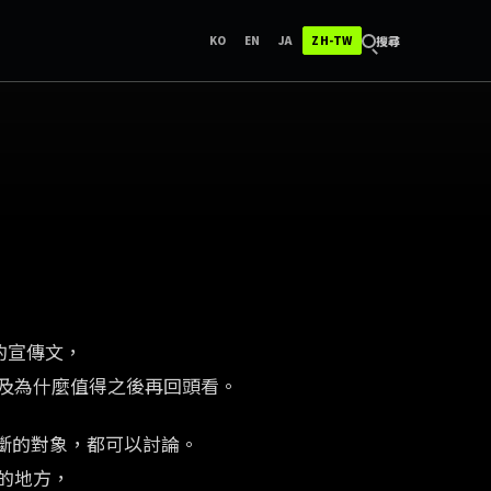
한국어
ENGLISH
日本語
中文（台灣）
搜尋
KO
EN
JA
ZH-TW
的宣傳文，
及為什麼值得之後再回頭看。
斷的對象，都可以討論。
的地方，