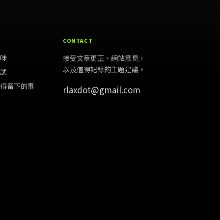
CONTACT
品味
接受文章更正、網站意見，
以及值得記錄的主題建議。
嘗試
值得留下的事
rlaxdot@gmail.com
物