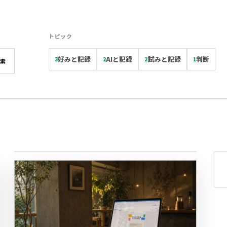
トピック
好みと記録
AIと記録
試みと記録
判断
3
2
2
1
検索