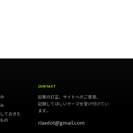
CONTACT
好み
記事の訂正、サイトへのご意見、
記録してほしいテーマを受け付けてい
試み
ます。
残しておきた
いもの
rlaxdot@gmail.com