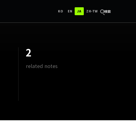
한국어
ENGLISH
日本語
中文（台灣）
検索
KO
EN
JA
ZH-TW
2
related notes