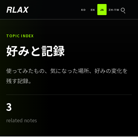
한국어
ENGLISH
日本語
中文（台灣）
RLAX
KO
EN
JA
ZH-TW
検索
TOPIC INDEX
好みと記録
使ってみたもの、気になった場所、好みの変化を
残す記録。
3
related notes