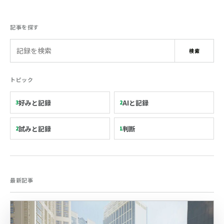
記事を探す
検索語
検索
トピック
好みと記録
AIと記録
3
2
試みと記録
判断
2
1
最新記事