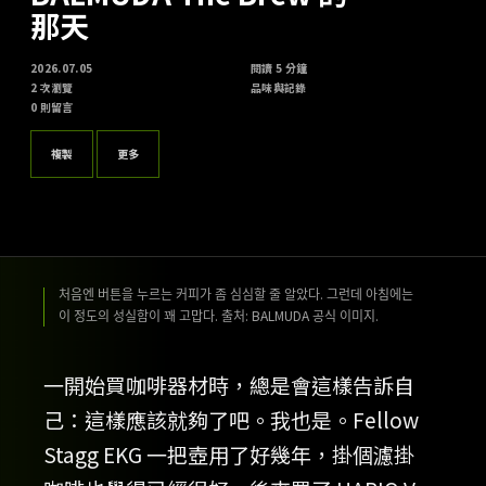
那天
2026.07.05
閱讀 5 分鐘
2 次瀏覽
品味與記錄
0 則留言
複製
更多
처음엔 버튼을 누르는 커피가 좀 심심할 줄 알았다. 그런데 아침에는
이 정도의 성실함이 꽤 고맙다. 출처: BALMUDA 공식 이미지.
一開始買咖啡器材時，總是會這樣告訴自
己：這樣應該就夠了吧。我也是。Fellow
Stagg EKG 一把壺用了好幾年，掛個濾掛