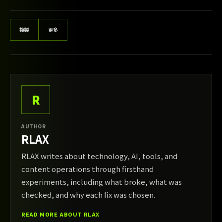
複製
更多
R
AUTHOR
RLAX
RLAX writes about technology, AI, tools, and
content operations through firsthand
experiments, including what broke, what was
checked, and why each fix was chosen.
READ MORE ABOUT RLAX