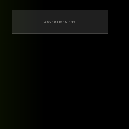
ADVERTISEMENT
이전 글
AI가 온 뒤, 배울 것보다 먼저
버릴 것들
2026.07.05
다음 글
여의도 63빌딩에 퐁피두가
생겼다는 것
2026.07.06