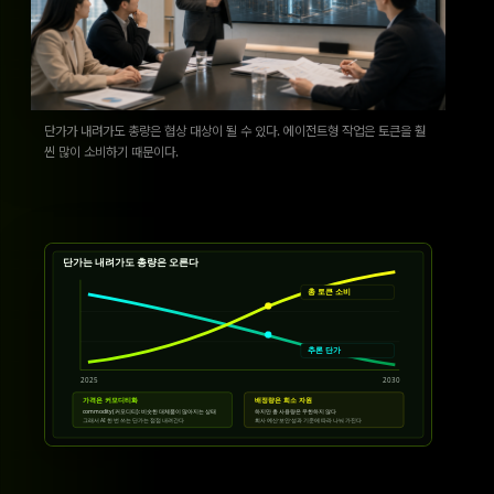
단가가 내려가도 총량은 협상 대상이 될 수 있다. 에이전트형 작업은 토큰을 훨
씬 많이 소비하기 때문이다.
단가는 내려가도 총량은 오른다
총 토큰 소비
추론 단가
2025
2030
가격은 커모디티화
배정량은 희소 자원
commodity(커모디티): 비슷한 대체품이 많아지는 상태
하지만 총 사용량은 무한하지 않다
그래서 AI 한 번 쓰는 단가는 점점 내려간다
회사 예산·보안·성과 기준에 따라 나눠 가진다