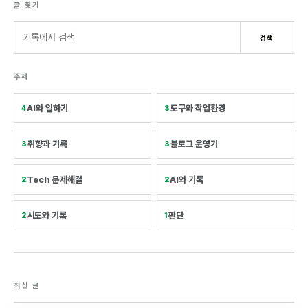
글 찾기
검색어
검색
주제
AI와 일하기
도구와 작업환경
4
3
취향과 기록
블로그 운영기
3
3
Tech 문제해결
AI와 기록
2
2
시도와 기록
판단
2
1
최신 글