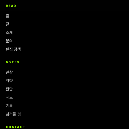
READ
홈
글
소개
문의
편집 정책
NOTES
관찰
취향
판단
시도
기록
남겨둘 것
CONTACT