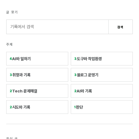
글 찾기
검색어
검색
주제
AI와 일하기
도구와 작업환경
4
3
취향과 기록
블로그 운영기
3
3
Tech 문제해결
AI와 기록
2
2
시도와 기록
판단
2
1
최신 글